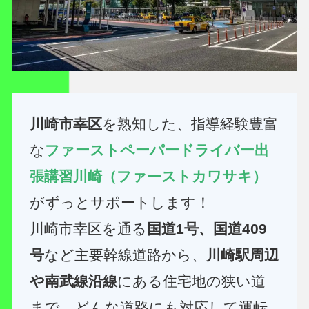
川崎市幸区
を熟知した、指導経験豊富
な
ファーストペーパードライバー出
張講習川崎（ファーストカワサキ）
がずっとサポートします！
川崎市幸区を通る
国道1号、国道409
号
など主要幹線道路から、
川崎駅周辺
や南武線沿線
にある住宅地の狭い道
まで、どんな道路にも対応して運転