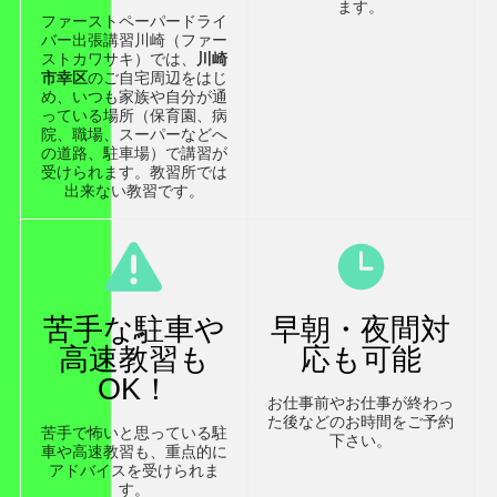
ます。
ファーストペーパードライ
バー出張講習川崎（ファー
ストカワサキ）では、
川崎
市幸区
のご自宅周辺をはじ
め、いつも家族や自分が通
っている場所（保育園、病
院、職場、スーパーなどへ
の道路、駐車場）で講習が
受けられます。教習所では
出来ない教習です。
苦手な駐車や
早朝・夜間対
高速教習も
応も可能
OK！
お仕事前やお仕事が終わっ
た後などのお時間をご予約
苦手で怖いと思っている駐
下さい。
車や高速教習も、重点的に
アドバイスを受けられま
す。