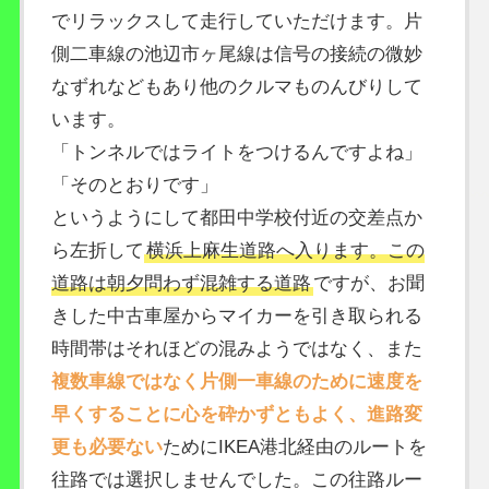
でリラックスして走行していただけます。片
側二車線の池辺市ヶ尾線は信号の接続の微妙
なずれなどもあり他のクルマものんびりして
います。
「トンネルではライトをつけるんですよね」
「そのとおりです」
というようにして都田中学校付近の交差点か
ら左折して
横浜上麻生道路へ入ります。この
道路は朝夕問わず混雑する道路
ですが、お聞
きした中古車屋からマイカーを引き取られる
時間帯はそれほどの混みようではなく、また
複数車線ではなく片側一車線のために速度を
早くすることに心を砕かずともよく、進路変
更も必要ない
ためにIKEA港北経由のルートを
往路では選択しませんでした。この往路ルー