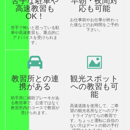
苦手な駐車や
早朝・夜間対
高速教習も
応も可能
OK！
お仕事前やお仕事が終わっ
た後などのお時間をご予約
苦手で怖いと思っている駐
下さい。
車や高速教習も、重点的に
アドバイスを受けられま
す。
教習所との連
観光スポット
携がある
への教習も可
能
助手席に補助ブレーキがあ
る教習車で、公道ではなく
高速道路を使用して、ご希
教習所内のコースで教習が
望の観光名所などへのプチ
受けられます。
ドライブがてらの教習で
す。ちょっと運転に自信の
ない方はデートの前の予行