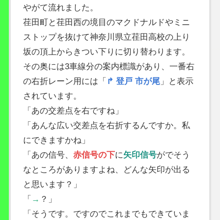
やがて流れました。
荏田町と荏田西の境目のマクドナルドやミニ
ストップを抜けて神奈川県立荏田高校の上り
坂の頂上からきつい下りに切り替わります。
その奥には3車線分の案内標識があり、一番右
の右折レーン用には「
↱ 登戸 市が尾
」と表示
されています。
「あの交差点を右ですね」
「あんな広い交差点を右折するんですか。私
にできますかね」
「あの信号、
赤信号の下
に
矢印信号
がでそう
なところがありますよね、どんな矢印が出る
と思います？」
「
→
？」
「そうです。ですのでこれまでもできていま