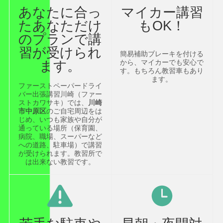
あなたに合っ
マイカー講習
たあなただけ
もOK！
のプランで講
習が受けられ
簡易補助ブレーキを付ける
ます。
から、マイカーでも安心で
す。もちろん教習車もあり
ます。
ファーストペーパードライ
バー出張講習川崎（ファー
ストカワサキ）では、
川崎
市中原区
のご自宅周辺をは
じめ、いつも家族や自分が
通っている場所（保育園、
病院、職場、スーパーなど
への道路、駐車場）で講習
が受けられます。教習所で
は出来ない教習です。