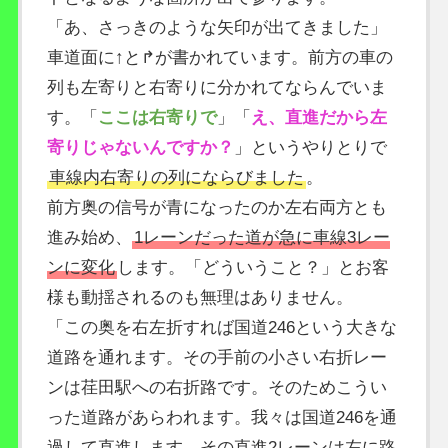
「あ、さっきのような矢印が出てきました」
車道面に↑と↱が書かれています。前方の車の
列も左寄りと右寄りに分かれてならんでいま
す。「
ここは右寄りで
」「
え、直進だから左
寄りじゃないんですか？
」というやりとりで
車線内右寄りの列にならびました
。
前方奥の信号が青になったのか左右両方とも
進み始め、
1レーンだった道が急に車線3レー
ンに変化
します。「どういうこと？」とお客
様も動揺されるのも無理はありません。
「この奥を右左折すれば国道246という大きな
道路を通れます。その手前の小さい右折レー
ンは荏田駅への右折路です。そのためこうい
った道路があらわれます。我々は国道246を通
過して直進します。その直進2レーンは左に路